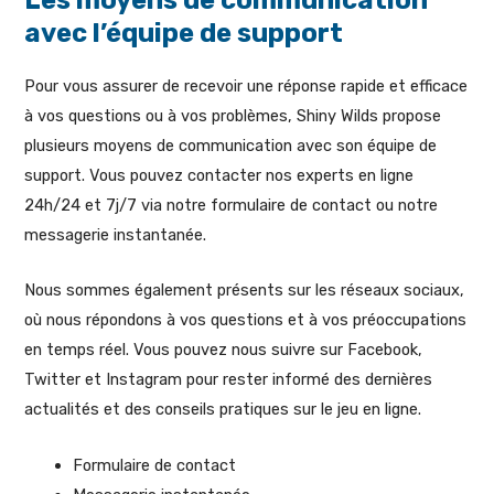
Les moyens de communication
avec l’équipe de support
Pour vous assurer de recevoir une réponse rapide et efficace
à vos questions ou à vos problèmes, Shiny Wilds propose
plusieurs moyens de communication avec son équipe de
support. Vous pouvez contacter nos experts en ligne
24h/24 et 7j/7 via notre formulaire de contact ou notre
messagerie instantanée.
Nous sommes également présents sur les réseaux sociaux,
où nous répondons à vos questions et à vos préoccupations
en temps réel. Vous pouvez nous suivre sur Facebook,
Twitter et Instagram pour rester informé des dernières
actualités et des conseils pratiques sur le jeu en ligne.
Formulaire de contact