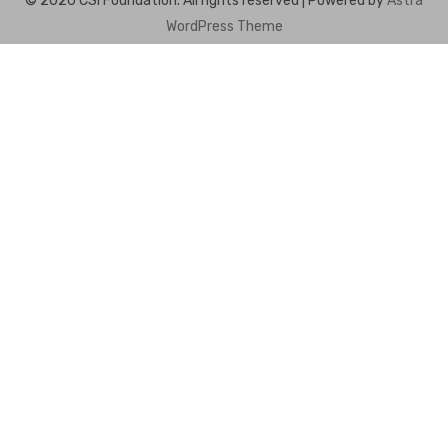
© 2020 CSI Foundation. All rights reserved | Powered by
Astra
WordPress Theme