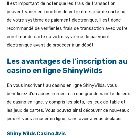
Il est important de noter que les frais de transaction
peuvent varier en fonction de votre émetteur de carte ou
de votre système de paiement électronique. Il est donc
recommandé de vérifier les frais de transaction avec votre
émetteur de carte ou votre système de paiement
électronique avant de procéder à un dépôt.
Les avantages de l’inscription au
casino en ligne ShinyWilds
En vous inscrivant au casino en ligne ShinyWilds, vous
bénéficiez d’un accès immédiat à une grande variété de jeux
de casino en ligne, y compris les slots, les jeux de table et
les jeux de cartes. Vous pouvez ainsi découvrir de nouveaux
jeux et vous amuser en ligne, sans avoir à vous déplacer.
Shiny Wilds Casino Avis