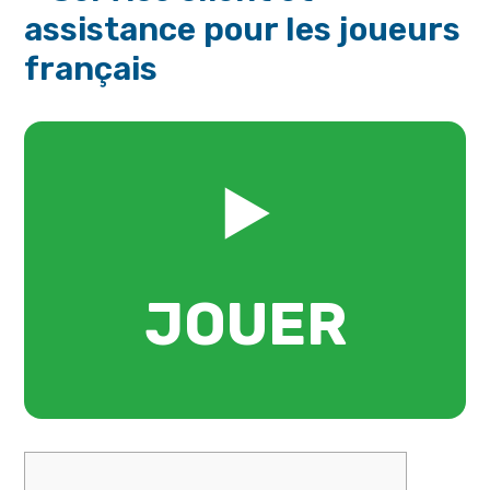
assistance pour les joueurs
français
▶️
JOUER