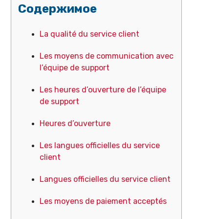
Содержимое
La qualité du service client
Les moyens de communication avec
l’équipe de support
Les heures d’ouverture de l’équipe
de support
Heures d’ouverture
Les langues officielles du service
client
Langues officielles du service client
Les moyens de paiement acceptés