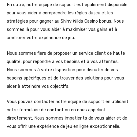
En outre, notre équipe de support est également disponible
pour vous aider à comprendre les règles du jeu et les
stratégies pour gagner au Shiny Wilds Casino bonus. Nous
sommes là pour vous aider à maximiser vos gains et à
améliorer votre expérience de jeu.
Nous sommes fiers de proposer un service client de haute
qualité, pour répondre à vos besoins et à vos attentes.
Nous sommes à votre disposition pour discuter de vos
besoins spécifiques et de trouver des solutions pour vous
aider à atteindre vos objectifs.
Vous pouvez contacter notre équipe de support en utilisant
notre formulaire de contact ou en nous appelant
directement. Nous sommes impatients de vous aider et de
vous offrir une expérience de jeu en ligne exceptionnelle.