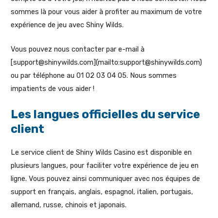
sommes là pour vous aider à profiter au maximum de votre
expérience de jeu avec Shiny Wilds.
Vous pouvez nous contacter par e-mail à
[support@shinywilds.com](mailto:support@shinywilds.com)
ou par téléphone au 01 02 03 04 05. Nous sommes
impatients de vous aider !
Les langues officielles du service
client
Le service client de Shiny Wilds Casino est disponible en
plusieurs langues, pour faciliter votre expérience de jeu en
ligne. Vous pouvez ainsi communiquer avec nos équipes de
support en français, anglais, espagnol, italien, portugais,
allemand, russe, chinois et japonais.