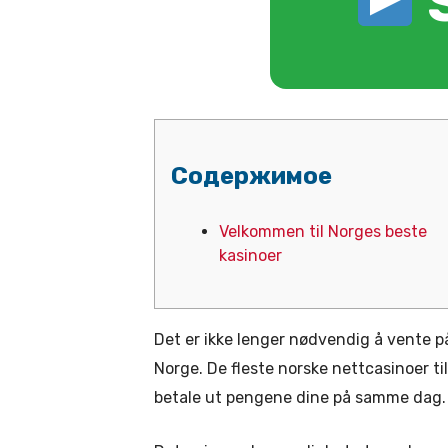
Содержимое
Velkommen til Norges beste
kasinoer
Det er ikke lenger nødvendig å vente på 
Norge. De fleste norske nettcasinoer ti
betale ut pengene dine på samme dag.