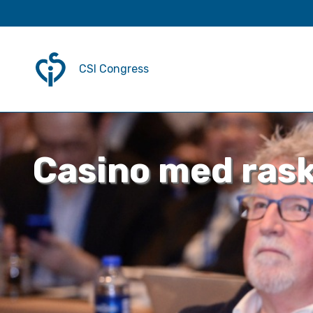
CSI Congress
Casino med rask