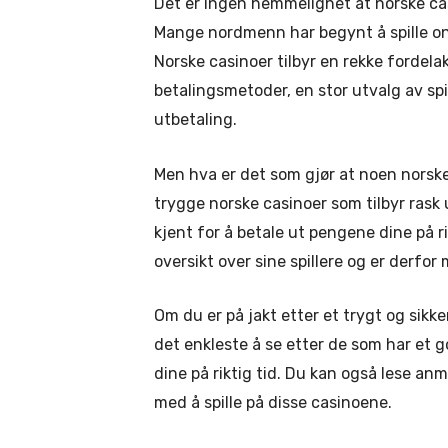
Det er ingen hemmelighet at norske cas
Mange nordmenn har begynt å spille onli
Norske casinoer tilbyr en rekke fordelak
betalingsmetoder, en stor utvalg av spi
utbetaling.
Men hva er det som gjør at noen norske
trygge norske casinoer som tilbyr rask 
kjent for å betale ut pengene dine på r
oversikt over sine spillere og er derfor
Om du er på jakt etter et trygt og sikke
det enkleste å se etter de som har et g
dine på riktig tid. Du kan også lese anm
med å spille på disse casinoene.