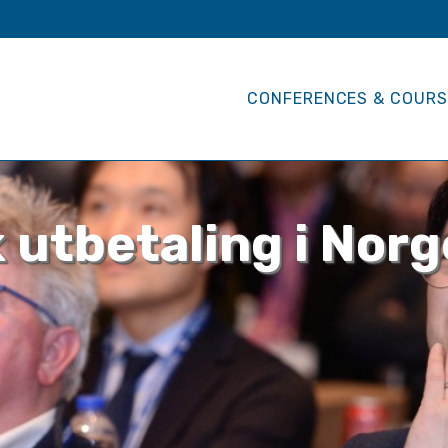
CONFERENCES & COURS
 utbetaling i Norg