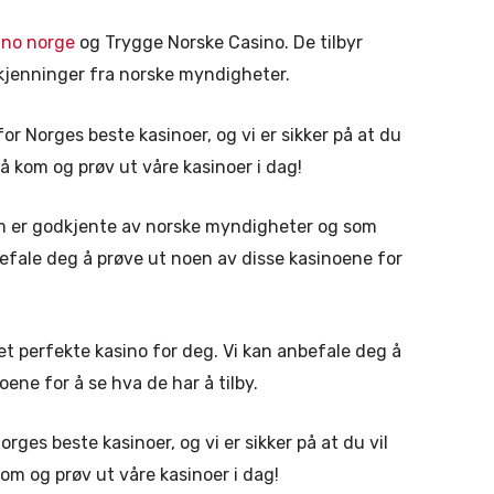
ino norge
og Trygge Norske Casino. De tilbyr
dkjenninger fra norske myndigheter.
or Norges beste kasinoer, og vi er sikker på at du
å kom og prøv ut våre kasinoer i dag!
om er godkjente av norske myndigheter og som
nbefale deg å prøve ut noen av disse kasinoene for
det perfekte kasino for deg. Vi kan anbefale deg å
ene for å se hva de har å tilby.
rges beste kasinoer, og vi er sikker på at du vil
om og prøv ut våre kasinoer i dag!