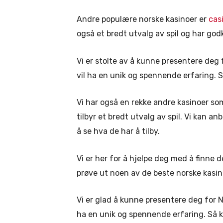
Andre populære norske kasinoer er
cas
også et bredt utvalg av spil og har go
Vi er stolte av å kunne presentere deg f
vil ha en unik og spennende erfaring. S
Vi har også en rekke andre kasinoer s
tilbyr et bredt utvalg av spil. Vi kan a
å se hva de har å tilby.
Vi er her for å hjelpe deg med å finne 
prøve ut noen av de beste norske kasino
Vi er glad å kunne presentere deg for No
ha en unik og spennende erfaring. Så k