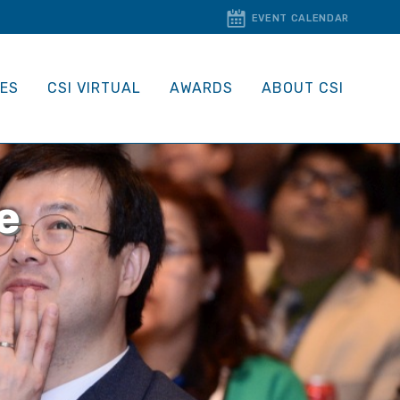
EVENT CALENDAR
ES
CSI VIRTUAL
AWARDS
ABOUT CSI
e