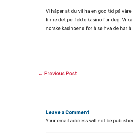
Vi håper at du vil ha en god tid på våre
finne det perfekte kasino for deg. Vi 
norske kasinoene for å se hva de har å t
←
Previous Post
Leave a Comment
Your email address will not be publishe