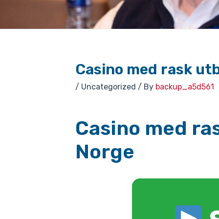
Casino med rask utb
/
Uncategorized
/ By
backup_a5d561
Casino med ras
Norge