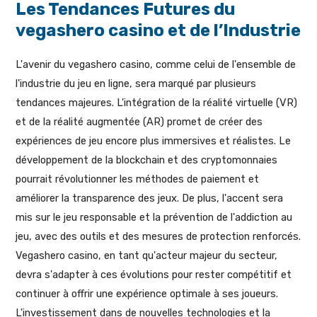
Les Tendances Futures du
vegashero casino et de l’Industrie
L'avenir du vegashero casino, comme celui de l'ensemble de
l'industrie du jeu en ligne, sera marqué par plusieurs
tendances majeures. L'intégration de la réalité virtuelle (VR)
et de la réalité augmentée (AR) promet de créer des
expériences de jeu encore plus immersives et réalistes. Le
développement de la blockchain et des cryptomonnaies
pourrait révolutionner les méthodes de paiement et
améliorer la transparence des jeux. De plus, l'accent sera
mis sur le jeu responsable et la prévention de l'addiction au
jeu, avec des outils et des mesures de protection renforcés.
Vegashero casino, en tant qu'acteur majeur du secteur,
devra s'adapter à ces évolutions pour rester compétitif et
continuer à offrir une expérience optimale à ses joueurs.
L'investissement dans de nouvelles technologies et la