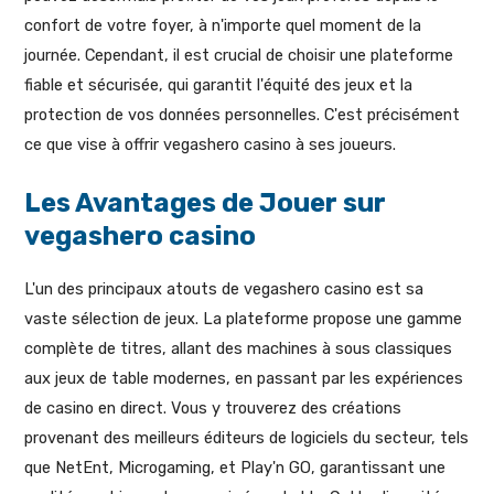
confort de votre foyer, à n'importe quel moment de la
journée. Cependant, il est crucial de choisir une plateforme
fiable et sécurisée, qui garantit l'équité des jeux et la
protection de vos données personnelles. C'est précisément
ce que vise à offrir vegashero casino à ses joueurs.
Les Avantages de Jouer sur
vegashero casino
L'un des principaux atouts de vegashero casino est sa
vaste sélection de jeux. La plateforme propose une gamme
complète de titres, allant des machines à sous classiques
aux jeux de table modernes, en passant par les expériences
de casino en direct. Vous y trouverez des créations
provenant des meilleurs éditeurs de logiciels du secteur, tels
que NetEnt, Microgaming, et Play'n GO, garantissant une