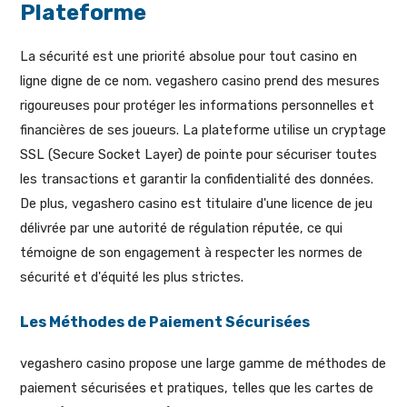
Plateforme
La sécurité est une priorité absolue pour tout casino en
ligne digne de ce nom. vegashero casino prend des mesures
rigoureuses pour protéger les informations personnelles et
financières de ses joueurs. La plateforme utilise un cryptage
SSL (Secure Socket Layer) de pointe pour sécuriser toutes
les transactions et garantir la confidentialité des données.
De plus, vegashero casino est titulaire d'une licence de jeu
délivrée par une autorité de régulation réputée, ce qui
témoigne de son engagement à respecter les normes de
sécurité et d'équité les plus strictes.
Les Méthodes de Paiement Sécurisées
vegashero casino propose une large gamme de méthodes de
paiement sécurisées et pratiques, telles que les cartes de