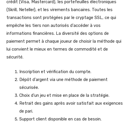
crédit (Visa, Mastercard), les portefeuilles électroniques
(Skrill, Neteller), et les virements bancaires. Toutes les
transactions sont protégées par le cryptage SSL, ce qui
empêche les tiers non autorisés d'accéder à vos
informations financières. La diversité des options de
paiement permet à chaque joueur de choisir la méthode qui
lui convient le mieux en termes de commodité et de
sécurité.
Inscription et vérification du compte.
Dépôt d'argent via une méthode de paiement
sécurisée.
Choix d'un jeu et mise en place de la stratégie.
Retrait des gains après avoir satisfait aux exigences
de pari.
Support client disponible en cas de besoin.