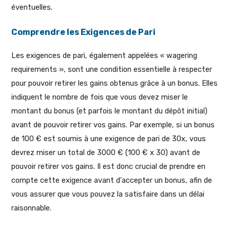
éventuelles.
Comprendre les Exigences de Pari
Les exigences de pari, également appelées « wagering
requirements », sont une condition essentielle à respecter
pour pouvoir retirer les gains obtenus grâce à un bonus. Elles
indiquent le nombre de fois que vous devez miser le
montant du bonus (et parfois le montant du dépôt initial)
avant de pouvoir retirer vos gains. Par exemple, si un bonus
de 100 € est soumis à une exigence de pari de 30x, vous
devrez miser un total de 3000 € (100 € x 30) avant de
pouvoir retirer vos gains. Il est donc crucial de prendre en
compte cette exigence avant d'accepter un bonus, afin de
vous assurer que vous pouvez la satisfaire dans un délai
raisonnable.