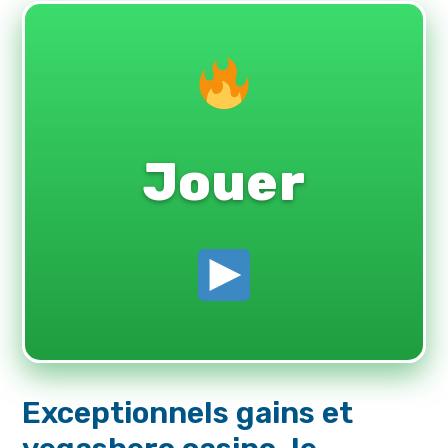
Jouer
Exceptionnels gains et