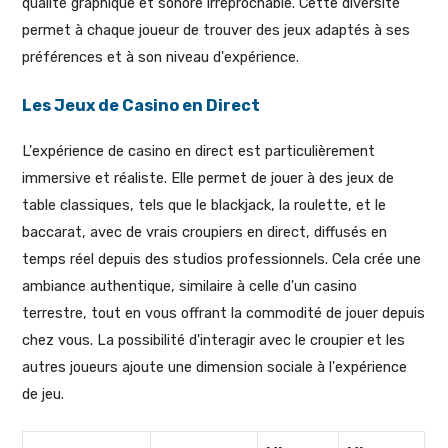
qualité graphique et sonore irréprochable. Cette diversité
permet à chaque joueur de trouver des jeux adaptés à ses
préférences et à son niveau d'expérience.
Les Jeux de Casino en Direct
L'expérience de casino en direct est particulièrement
immersive et réaliste. Elle permet de jouer à des jeux de
table classiques, tels que le blackjack, la roulette, et le
baccarat, avec de vrais croupiers en direct, diffusés en
temps réel depuis des studios professionnels. Cela crée une
ambiance authentique, similaire à celle d'un casino
terrestre, tout en vous offrant la commodité de jouer depuis
chez vous. La possibilité d'interagir avec le croupier et les
autres joueurs ajoute une dimension sociale à l'expérience
de jeu.