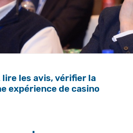
ire les avis, vérifier la
une expérience de casino