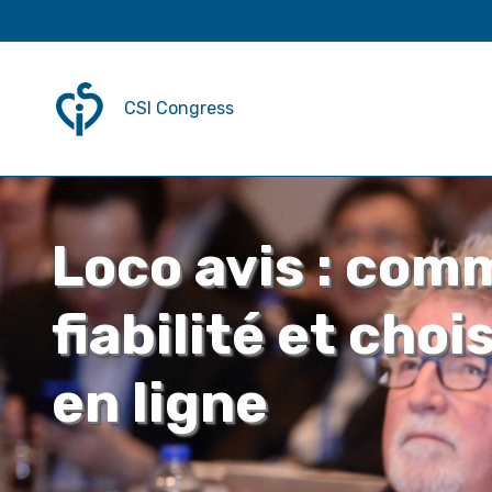
CSI Congress
Loco avis : comme
fiabilité et cho
en ligne