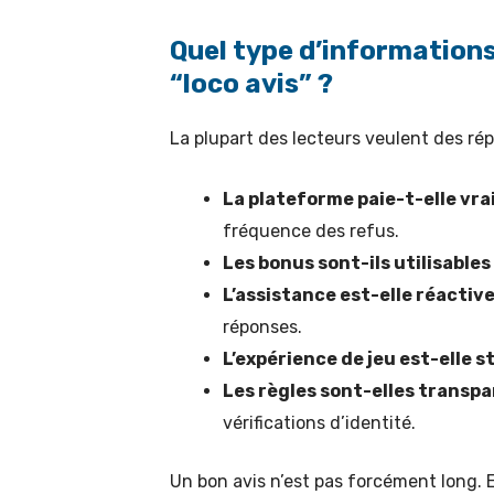
Quel type d’informations
“loco avis” ?
La plupart des lecteurs veulent des rép
La plateforme paie-t-elle vr
fréquence des refus.
Les bonus sont-ils utilisables
L’assistance est-elle réactive
réponses.
L’expérience de jeu est-elle s
Les règles sont-elles transpa
vérifications d’identité.
Un bon avis n’est pas forcément long. E