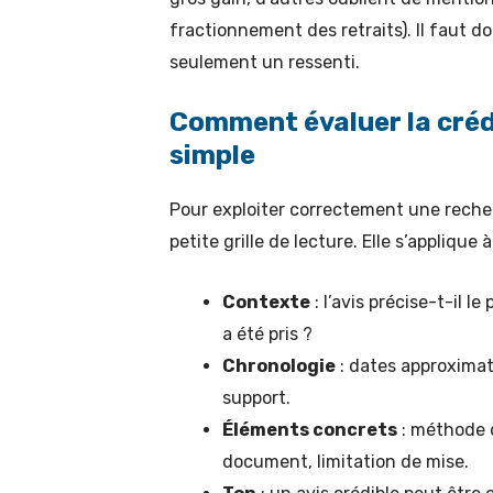
fractionnement des retraits). Il faut d
seulement un ressenti.
Comment évaluer la crédib
simple
Pour exploiter correctement une recherc
petite grille de lecture. Elle s’applique
Contexte
: l’avis précise-t-il le
a été pris ?
Chronologie
: dates approximat
support.
Éléments concrets
: méthode 
document, limitation de mise.