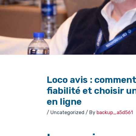
Loco avis : comment l
fiabilité et choisir 
en ligne
/
Uncategorized
/ By
backup_a5d561