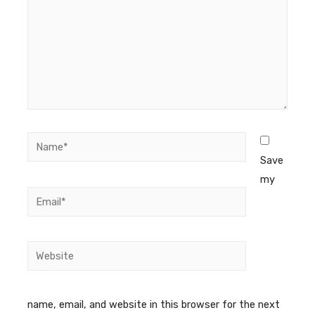
Save
my
name, email, and website in this browser for the next