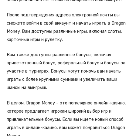
После подтверждения адреса электронной почты вы
сможете войти в свой аккаунт и начать играть в Dragon
Money. Вам доступны различные игры, включая слоты,
карточные игры и рулетку.
Вам также доступны различные бонусы, включая
приветственный бонус, реферальный бонус и бонусы за
участие в турнирах. Бонусы могут помочь вам начать
играть с более крупными суммами и увеличить ваши
шансы на выигрыш.
В целом, Dragon Money – это популярное онлайн-казино,
которое предлагает игрокам широкий выбор игр и
привлекательные бонусы. Если вы ищете новый способ
играть в онлайн-казино, вам может понравиться Dragon
Money.