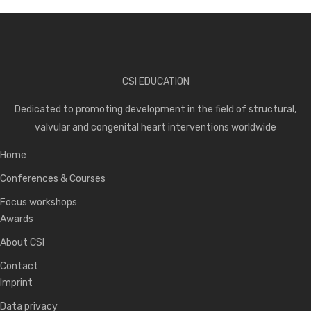
CSI EDUCATION
Dedicated to promoting development in the field of structural,
valvular and congenital heart interventions worldwide
Home
Conferences & Courses
Focus workshops
Awards
About CSI
Contact
Imprint
Data privacy