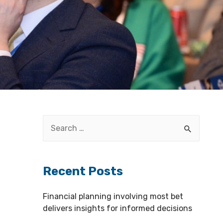
Recent Posts
Financial planning involving most bet
delivers insights for informed decisions