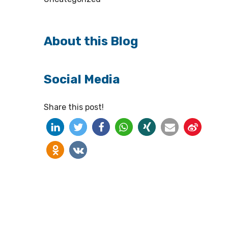
About this Blog
Social Media
Share this post!