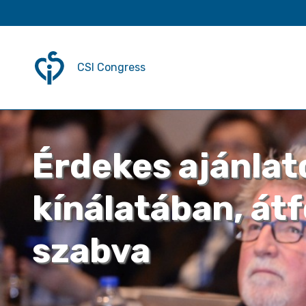
CSI Congress
Érdekes ajánlat
kínálatában, át
szabva