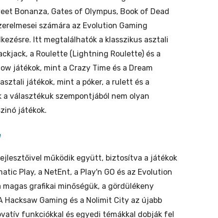
weet Bonanza, Gates of Olympus, Book of Dead
szerelmesei számára az Evolution Gaming
lkezésre. Itt megtalálhatók a klasszikus asztali
ackjack, a Roulette (Lightning Roulette) és a
ow játékok, mint a Crazy Time és a Dream
ztali játékok, mint a póker, a rulett és a
ek a választékuk szempontjából nem olyan
szinó játékok.
e
ejlesztőivel működik együtt, biztosítva a játékok
tic Play, a NetEnt, a Play'n GO és az Evolution
a magas grafikai minőségük, a gördülékeny
 A Hacksaw Gaming és a Nolimit City az újabb
ovatív funkciókkal és egyedi témákkal dobják fel