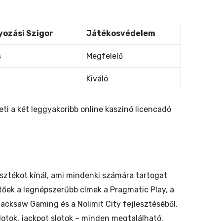
yozási Szigor
Játékosvédelem
s
Megfelelő
Kiváló
ti a két leggyakoribb online kaszinó licencadó
sztékot kínál, ami mindenki számára tartogat
tőek a legnépszerűbb címek a Pragmatic Play, a
Hacksaw Gaming és a Nolimit City fejlesztéséből.
otok, jackpot slotok – minden megtalálható.