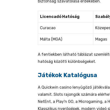
biztonság szavatolása érdekében.
Licencadó Hatóság
Szabál
Curacao
Közepe
Málta (MGA)
Magas
A fentiekben látható táblázat szemlélte
hatóság közötti különbségeket.
Játékok Katalógusa
A Quickwin casino lenyűgöző játékvála
valamit. Slots rajongók számára elérhe
NetEnt, a Play'n GO, a Microgaming, a 
Klasszikus nyerőgépek, modern videó sl