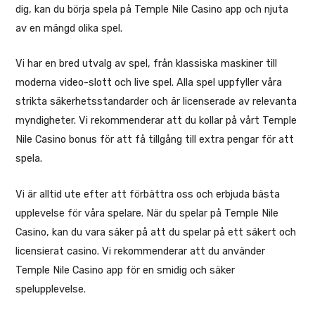
dig, kan du börja spela på Temple Nile Casino app och njuta
av en mängd olika spel.
Vi har en bred utvalg av spel, från klassiska maskiner till
moderna video-slott och live spel. Alla spel uppfyller våra
strikta säkerhetsstandarder och är licenserade av relevanta
myndigheter. Vi rekommenderar att du kollar på vårt Temple
Nile Casino bonus för att få tillgång till extra pengar för att
spela.
Vi är alltid ute efter att förbättra oss och erbjuda bästa
upplevelse för våra spelare. När du spelar på Temple Nile
Casino, kan du vara säker på att du spelar på ett säkert och
licensierat casino. Vi rekommenderar att du använder
Temple Nile Casino app för en smidig och säker
spelupplevelse.