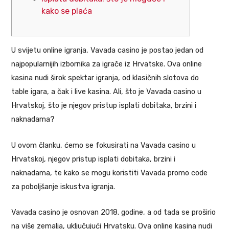
kako se plaća
U svijetu online igranja, Vavada casino je postao jedan od
najpopularnijih izbornika za igrače iz Hrvatske. Ova online
kasina nudi širok spektar igranja, od klasičnih slotova do
table igara, a čak i live kasina. Ali, što je Vavada casino u
Hrvatskoj, što je njegov pristup isplati dobitaka, brzini i
naknadama?
U ovom članku, ćemo se fokusirati na Vavada casino u
Hrvatskoj, njegov pristup isplati dobitaka, brzini i
naknadama, te kako se mogu koristiti Vavada promo code
za poboljšanje iskustva igranja.
Vavada casino je osnovan 2018. godine, a od tada se proširio
na više zemalja, uključujući Hrvatsku. Ova online kasina nudi