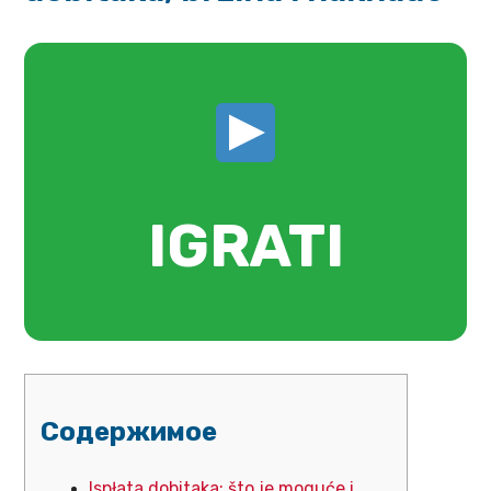
IGRATI
Содержимое
Ispłata dobitaka: što je moguće i