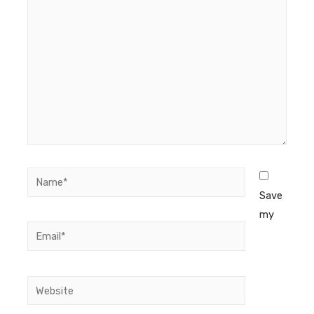
Save
my