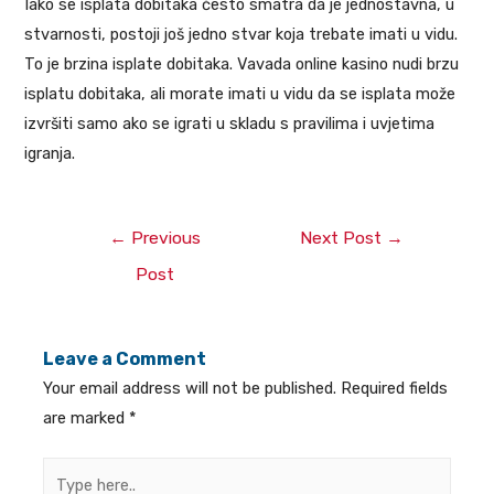
Iako se isplata dobitaka često smatra da je jednostavna, u
stvarnosti, postoji još jedno stvar koja trebate imati u vidu.
To je brzina isplate dobitaka. Vavada online kasino nudi brzu
isplatu dobitaka, ali morate imati u vidu da se isplata može
izvršiti samo ako se igrati u skladu s pravilima i uvjetima
igranja.
←
Previous
Next Post
→
Post
Leave a Comment
Your email address will not be published.
Required fields
are marked
*