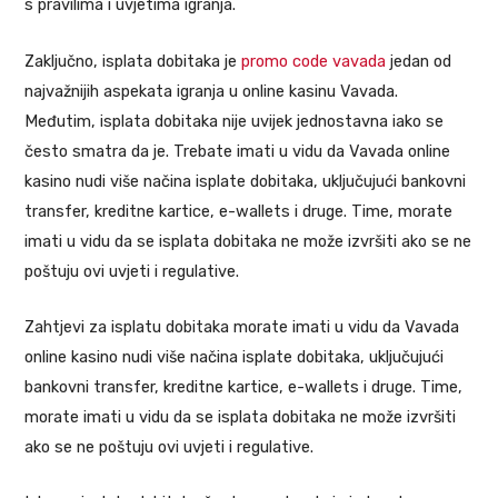
s pravilima i uvjetima igranja.
Zaključno, isplata dobitaka je
promo code vavada
jedan od
najvažnijih aspekata igranja u online kasinu Vavada.
Međutim, isplata dobitaka nije uvijek jednostavna iako se
često smatra da je. Trebate imati u vidu da Vavada online
kasino nudi više načina isplate dobitaka, uključujući bankovni
transfer, kreditne kartice, e-wallets i druge. Time, morate
imati u vidu da se isplata dobitaka ne može izvršiti ako se ne
poštuju ovi uvjeti i regulative.
Zahtjevi za isplatu dobitaka morate imati u vidu da Vavada
online kasino nudi više načina isplate dobitaka, uključujući
bankovni transfer, kreditne kartice, e-wallets i druge. Time,
morate imati u vidu da se isplata dobitaka ne može izvršiti
ako se ne poštuju ovi uvjeti i regulative.