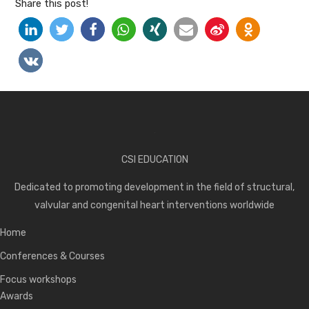
Share this post!
CSI EDUCATION
Dedicated to promoting development in the field of structural,
valvular and congenital heart interventions worldwide
Home
Conferences & Courses
Focus workshops
Awards