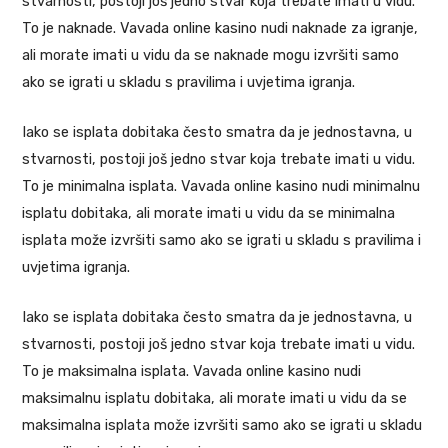
stvarnosti, postoji još jedno stvar koja trebate imati u vidu.
To je naknade. Vavada online kasino nudi naknade za igranje,
ali morate imati u vidu da se naknade mogu izvršiti samo
ako se igrati u skladu s pravilima i uvjetima igranja.
Iako se isplata dobitaka često smatra da je jednostavna, u
stvarnosti, postoji još jedno stvar koja trebate imati u vidu.
To je minimalna isplata. Vavada online kasino nudi minimalnu
isplatu dobitaka, ali morate imati u vidu da se minimalna
isplata može izvršiti samo ako se igrati u skladu s pravilima i
uvjetima igranja.
Iako se isplata dobitaka često smatra da je jednostavna, u
stvarnosti, postoji još jedno stvar koja trebate imati u vidu.
To je maksimalna isplata. Vavada online kasino nudi
maksimalnu isplatu dobitaka, ali morate imati u vidu da se
maksimalna isplata može izvršiti samo ako se igrati u skladu