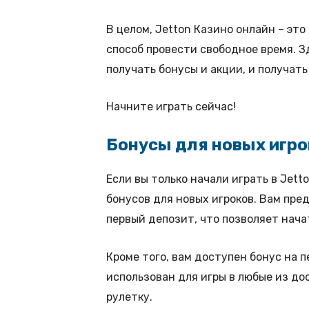
В целом, Jetton Казино онлайн – эт
способ провести свободное время. З
получать бонусы и акции, и получат
Начните играть сейчас!
Бонусы для новых игро
Если вы только начали играть в Jet
бонусов для новых игроков. Вам пре
первый депозит, что позволяет нача
Кроме того, вам доступен бонус на 
использован для игры в любые из до
рулетку.