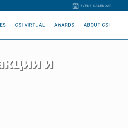
EVENT CALENDAR
ES
CSI VIRTUAL
AWARDS
ABOUT CSI
акции и