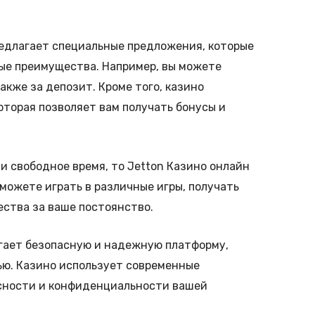
редлагает специальные предложения, которые
ые преимущества. Например, вы можете
акже за депозит. Кроме того, казино
оторая позволяет вам получать бонусы и
и свободное время, то Jetton Казино онлайн
сможете играть в различные игры, получать
ества за ваше постоянство.
агает безопасную и надежную платформу,
ью. Казино использует современные
асности и конфиденциальности вашей