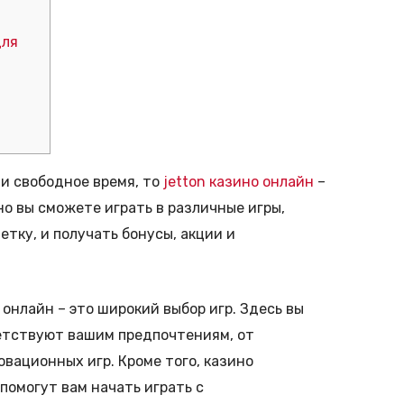
для
и свободное время, то
jetton казино онлайн
–
но вы сможете играть в различные игры,
етку, и получать бонусы, акции и
онлайн – это широкий выбор игр. Здесь вы
етствуют вашим предпочтениям, от
овационных игр. Кроме того, казино
помогут вам начать играть с