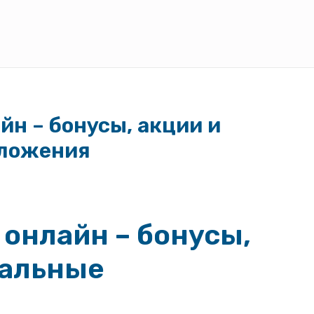
йн – бонусы, акции и
ложения
 онлайн – бонусы,
иальные