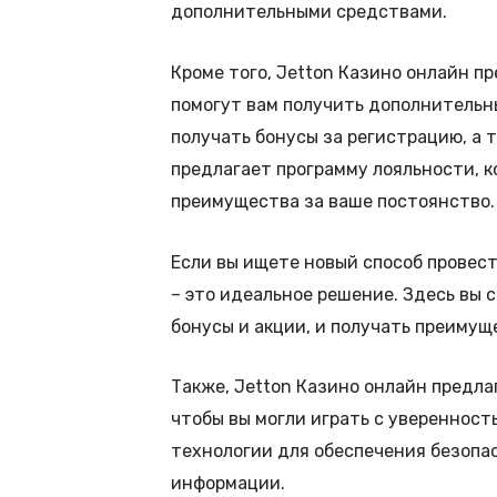
дополнительными средствами.
Кроме того, Jetton Казино онлайн п
помогут вам получить дополнительн
получать бонусы за регистрацию, а т
предлагает программу лояльности, к
преимущества за ваше постоянство.
Если вы ищете новый способ провест
– это идеальное решение. Здесь вы 
бонусы и акции, и получать преимущ
Также, Jetton Казино онлайн предл
чтобы вы могли играть с уверенност
технологии для обеспечения безоп
информации.