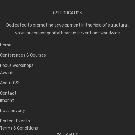
CSI EDUCATION
Dedicated to promoting development in the field of structural,
valvular and congenital heart interventions worldwide
Home
Conferences & Courses
Focus workshops
Awards
About CSI
Contact
Imprint
Data privacy
Partner Events
Terms & Conditions