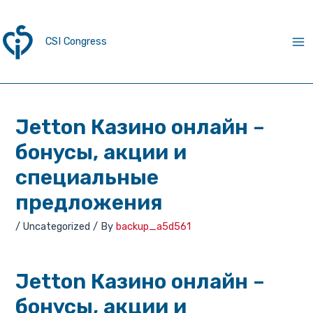
CSI Congress
Jetton Казино онлайн –
бонусы, акции и
специальные
предложения
/
Uncategorized
/ By
backup_a5d561
Jetton Казино онлайн –
бонусы, акции и