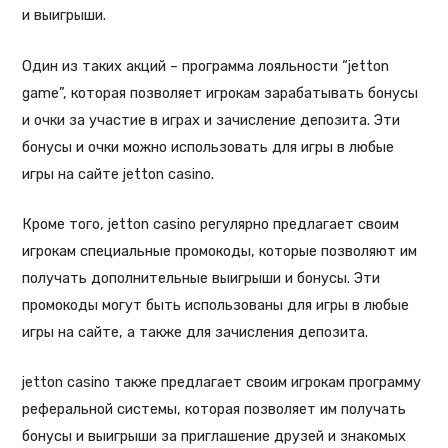
и выигрыши.
Один из таких акций – программа лояльности “jetton
game”, которая позволяет игрокам зарабатывать бонусы
и очки за участие в играх и зачисление депозита. Эти
бонусы и очки можно использовать для игры в любые
игры на сайте jetton casino.
Кроме того, jetton casino регулярно предлагает своим
игрокам специальные промокоды, которые позволяют им
получать дополнительные выигрыши и бонусы. Эти
промокоды могут быть использованы для игры в любые
игры на сайте, а также для зачисления депозита.
jetton casino также предлагает своим игрокам программу
реферальной системы, которая позволяет им получать
бонусы и выигрыши за приглашение друзей и знакомых