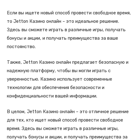
Если вы ищете новый способ провести свободное время,
то Jetton Казино онлайн – это идеальное решение.
Здесь вы сможете играть в различные игры, получать
бонусы и акции, и получать преимущества за ваше
постоянство.
Также, Jetton Казино онлайн предлагает безопасную и
надежную платформу, чтобы вы могли играть с
уверенностью. Казино использует современные
технологии для обеспечения безопасности и
конфиденциальности вашей информации.
В целом, Jetton Казино онлайн – это отличное решение
для тех, кто ищет новый способ провести свободное
время. Здесь вы сможете играть в различные игры,
получать бонусы и акции, и получать преимущества за