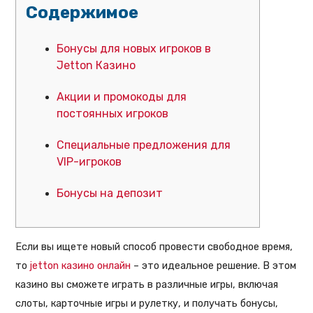
Содержимое
Бонусы для новых игроков в
Jetton Казино
Акции и промокоды для
постоянных игроков
Специальные предложения для
VIP-игроков
Бонусы на депозит
Если вы ищете новый способ провести свободное время,
то
jetton казино онлайн
– это идеальное решение. В этом
казино вы сможете играть в различные игры, включая
слоты, карточные игры и рулетку, и получать бонусы,