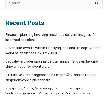
Recent Posts
Financial planning involving most bet delivers insights for
informed decisions
Adventure awaits within Grizzlysquest and its captivating
world of challenges 3207120098
Vägvalet erbjuder spännande utmaningar längs en berömd
chicken road för äventyrare
Attraktive Bonusangebote und https://nv-casino1.at für
anspruchsvolle Spielerinnern
Σύγχρονες λύσεις διαχείρισης ακινήτων και spin-
lander.com.gr για αποδοτικότερη επένδυση κεφαλαίου