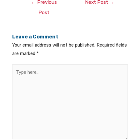
←
Previous
Next Post
→
Post
Leave a Comment
Your email address will not be published.
Required fields
are marked
*