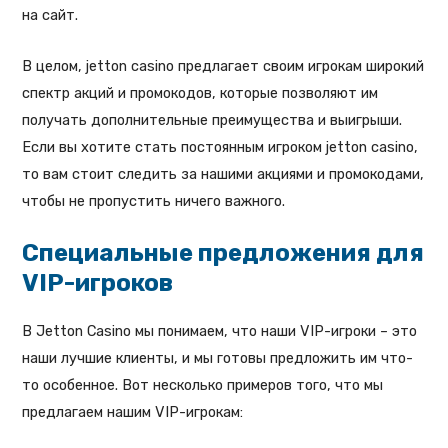
на сайт.
В целом, jetton casino предлагает своим игрокам широкий
спектр акций и промокодов, которые позволяют им
получать дополнительные преимущества и выигрыши.
Если вы хотите стать постоянным игроком jetton casino,
то вам стоит следить за нашими акциями и промокодами,
чтобы не пропустить ничего важного.
Специальные предложения для
VIP-игроков
В Jetton Casino мы понимаем, что наши VIP-игроки – это
наши лучшие клиенты, и мы готовы предложить им что-
то особенное. Вот несколько примеров того, что мы
предлагаем нашим VIP-игрокам: