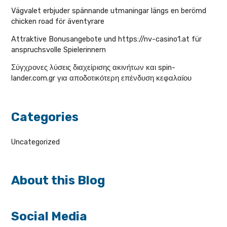
Vägvalet erbjuder spännande utmaningar längs en berömd
chicken road för äventyrare
Attraktive Bonusangebote und https://nv-casino1.at für
anspruchsvolle Spielerinnern
Σύγχρονες λύσεις διαχείρισης ακινήτων και spin-
lander.com.gr για αποδοτικότερη επένδυση κεφαλαίου
Categories
Uncategorized
About this Blog
Social Media