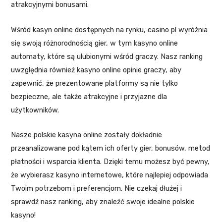
atrakcyjnymi bonusami.
Wśród kasyn online dostępnych na rynku, casino pl wyróżnia
się swoją różnorodnością gier, w tym kasyno online
automaty, które są ulubionymi wśród graczy. Nasz ranking
uwzględnia również kasyno online opinie graczy, aby
zapewnić, że prezentowane platformy są nie tylko
bezpieczne, ale także atrakcyjne i przyjazne dla
użytkowników.
Nasze polskie kasyna online zostały dokładnie
przeanalizowane pod kątem ich oferty gier, bonusów, metod
płatności i wsparcia klienta. Dzięki temu możesz być pewny,
że wybierasz kasyno internetowe, które najlepiej odpowiada
Twoim potrzebom i preferencjom. Nie czekaj dłużej i
sprawdź nasz ranking, aby znaleźć swoje idealne polskie
kasyno!