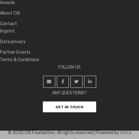
Awards
About CSI
Contact
Imprint
Data privacy
Partner Events
Terms & Conditions
FOLLOW US
ANY QUESTIONS?
GET IN TOUCH
© 2020 CSI Foundation. All rights reserved | Powered by
Astra