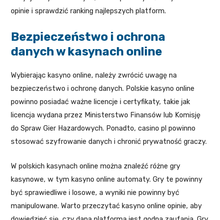
opinie i sprawdzić ranking najlepszych platform.
Bezpieczeństwo i ochrona
danych w kasynach online
Wybierając kasyno online, należy zwrócić uwagę na
bezpieczeństwo i ochronę danych. Polskie kasyno online
powinno posiadać ważne licencje i certyfikaty, takie jak
licencja wydana przez Ministerstwo Finansów lub Komisję
do Spraw Gier Hazardowych. Ponadto, casino pl powinno
stosować szyfrowanie danych i chronić prywatność graczy.
W polskich kasynach online można znaleźć różne gry
kasynowe, w tym kasyno online automaty. Gry te powinny
być sprawiedliwe i losowe, a wyniki nie powinny być
manipulowane. Warto przeczytać kasyno online opinie, aby
dowiedzieć się, czy dana platforma jest godna zaufania. Gry