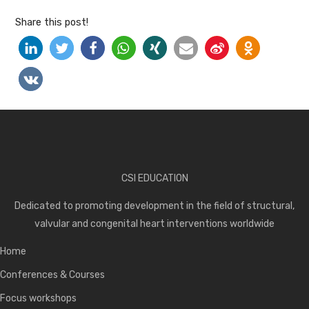
Share this post!
CSI EDUCATION
Dedicated to promoting development in the field of structural,
valvular and congenital heart interventions worldwide
Home
Conferences & Courses
Focus workshops