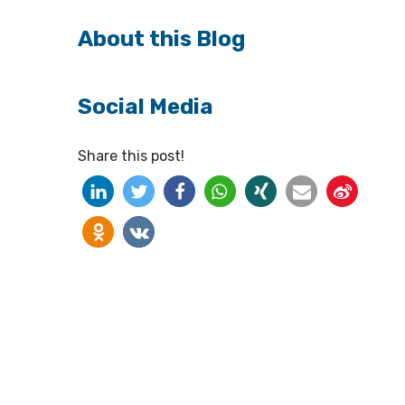
About this Blog
Social Media
Share this post!