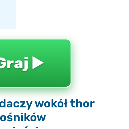
Graj ▶️
daczy wokół thor
łośników