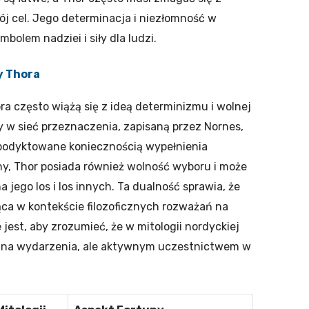
ój cel. Jego determinacja i niezłomność w
bolem nadziei i siły dla ludzi.
y Thora
ra często wiążą się z ideą determinizmu i wolnej
ny w sieć przeznaczenia, zapisaną przez Nornes,
o podyktowane koniecznością wypełnienia
ny, Thor posiada również wolność wyboru i może
jego los i los innych. Ta dualność sprawia, że
ąca w kontekście filozoficznych rozważań na
jest, aby zrozumieć, że w mitologii nordyckiej
em na wydarzenia, ale aktywnym uczestnictwem w