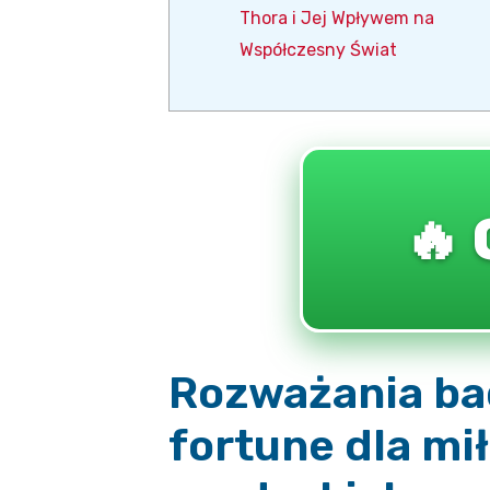
Thora i Jej Wpływem na
Współczesny Świat
🔥 
Rozważania ba
fortune dla mi