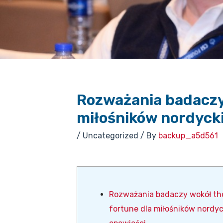
Rozważania badaczy 
miłośników nordyck
/
Uncategorized
/ By
backup_a5d561
Rozważania badaczy wokół th
fortune dla miłośników nordy