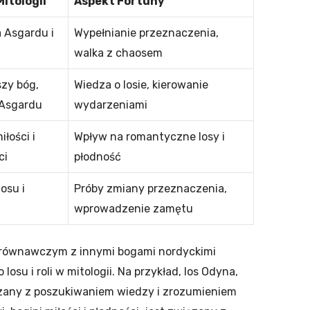
Mitologii
Aspekt Fortuny
 Asgardu i
Wypełnianie przeznaczenia,
walka z chaosem
zy bóg,
Wiedza o losie, kierowanie
Asgardu
wydarzeniami
iłości i
Wpływ na romantyczne losy i
ci
płodność
osu i
Próby zmiany przeznaczenia,
wprowadzenie zamętu
porównawczym z innymi bogami nordyckimi
losu i roli w mitologii. Na przykład, los Odyna,
ązany z poszukiwaniem wiedzy i zrozumieniem