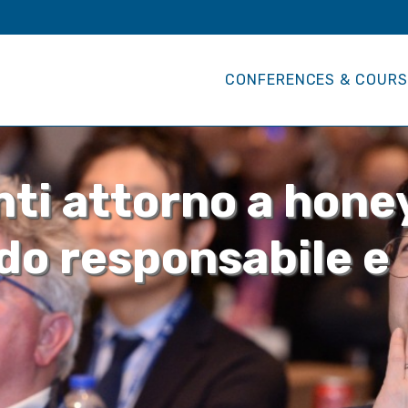
CONFERENCES & COURS
nti attorno a hone
do responsabile e