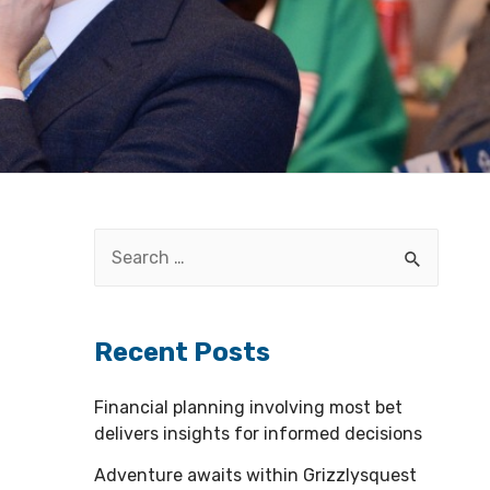
Recent Posts
Financial planning involving most bet
delivers insights for informed decisions
Adventure awaits within Grizzlysquest