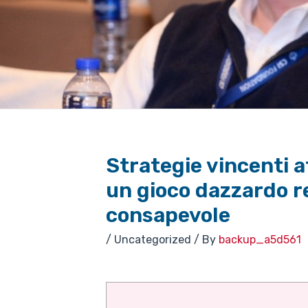
Strategie vincenti 
un gioco dazzardo r
consapevole
/
Uncategorized
/ By
backup_a5d561