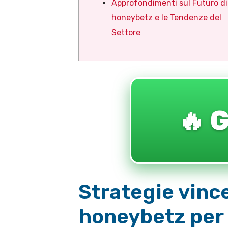
Approfondimenti sul Futuro di
honeybetz e le Tendenze del
Settore
🔥 G
Strategie vince
honeybetz per