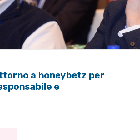
attorno a honeybetz per
esponsabile e