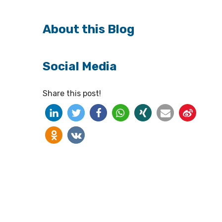
About this Blog
Social Media
Share this post!