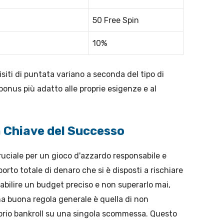
50 Free Spin
10%
isiti di puntata variano a seconda del tipo di
bonus più adatto alle proprie esigenze e al
a Chiave del Successo
ruciale per un gioco d'azzardo responsabile e
mporto totale di denaro che si è disposti a rischiare
abilire un budget preciso e non superarlo mai,
na buona regola generale è quella di non
prio bankroll su una singola scommessa. Questo