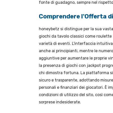
fonte di guadagno, sempre nel rispetto d
Comprendere l'Offerta d
honeybetz si distingue per la sua vast
giochi da tavolo classici come roulett
varietà di eventi. L'interfaccia intuiti
anche ai principianti, mentre le numer
aggiuntive per aumentare le proprie vi
la presenza di giochi con jackpot progre
chi dimostra fortuna. La piattaforma s
sicuro e trasparente, adottando misure
personali e finanziari dei giocatori. È 
condizioni di utilizzo del sito, così com
sorprese indesiderate.